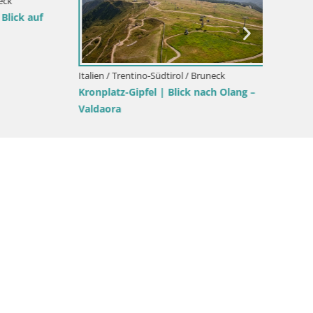
Kronplatz | Gipfel | 2275m
Hotel M
lang –