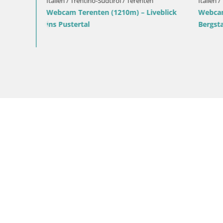
Italien / Trentino-Südtirol / Mühlbach
Italien / Tr
lick
Webcam Gitschlift / Sessellift Gitsch –
Skigebiet 
Bergstation (2.512 m)
Bruneck