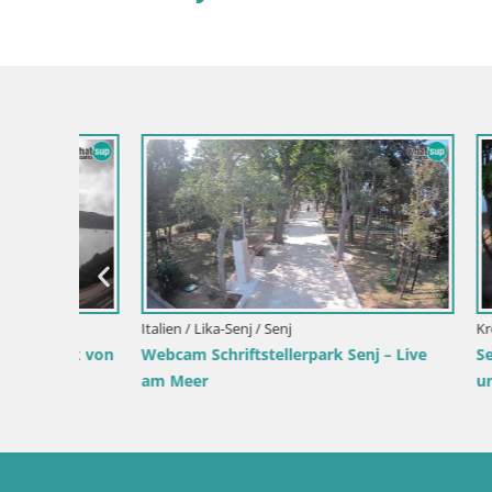
Slowenien / Savinjska / Velenje
Kroatien / P
park
Velenje See Webcam – Live vom Velenje
Webcam Ik
Strand
Hafen und 