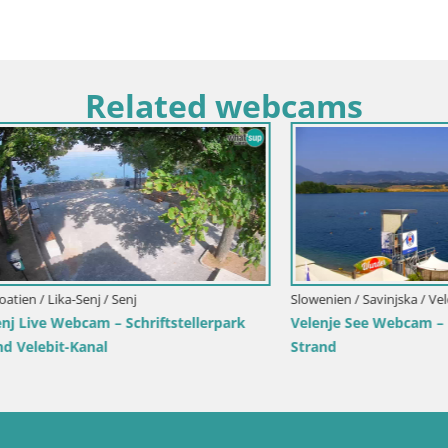
Related webcams
rimorje-Gorski kotar / Ika
Italien / Trentino-Südtirol / Toblach
a Hafen – LIVE Blick auf den
Webcam Toblach Dolomiten – 
die Lichter von Opatija
Hotel Rosengarten