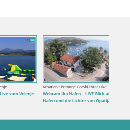
Kroatien / Lika-Senj / Senj
Italien 
Blick vom
Senj Hafen Webcam – Wellenbrecher &
Webcam 
Leuchtturm Liveblick
Su Giu