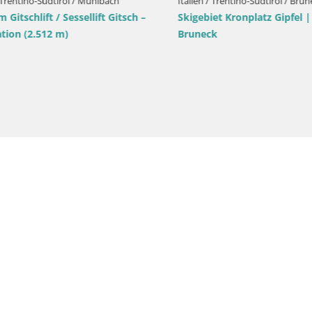
entino-Südtirol / Bruneck
Kronplatz Gipfel | Blick auf
Italien / Trentino-Südtirol / Bruneck
Kronplatz-Gipfel | Blick nach O
Valdaora