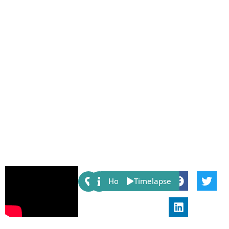
Share:
Host
Timelapse