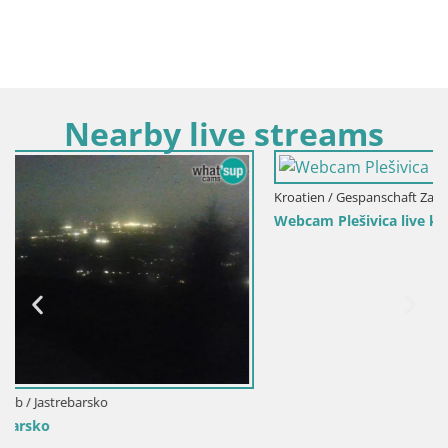
Nearby live streams
Kroatien / Gespanschaft Zagreb / Jastrebarsko
Webcam Plešivica live kamera Jastrebarsko