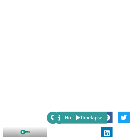
Share:
Host
Timelapse