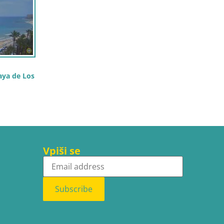
aya de Los
Vpiši se
Subscribe