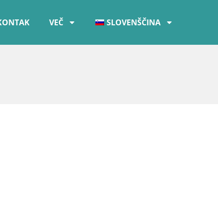
KONTAK
VEČ
SLOVENŠČINA