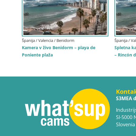
Španija / Valencia / Benidorm
Španija / V
Kamera v živo Benidorm – playa de
Spletna k
Poniente plaža
– Rincón d
Konta
S3MEA d
Industrij
SI-5000 
Slovenia