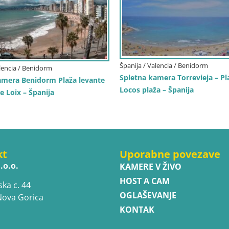
Španija / Valencia / Benidorm
alencia / Benidorm
Spletna kamera Torrevieja – Pl
amera Benidorm Plaža levante
Locos plaža – Španija
e Loix – Španija
kt
Uporabne povezave
.o.o.
KAMERE V ŽIVO
HOST A CAM
ska c. 44
OGLAŠEVANJE
Nova Gorica
KONTAK