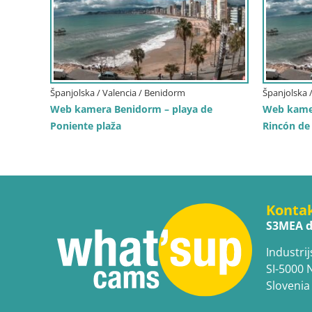
Španjolska / Valencia / Benidorm
Španjolska 
Web kamera Benidorm – playa de
Web kamer
Poniente plaža
Rincón de 
Konta
S3MEA d
Industrij
SI-5000 
Slovenia