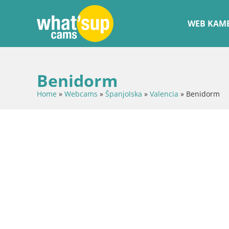
WEB KAME
Benidorm
Home
»
Webcams
»
Španjolska
»
Valencia
»
Benidorm