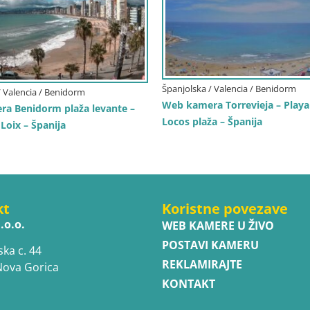
Španjolska / Valencia / Benidorm
/ Valencia / Benidorm
Web kamera Torrevieja – Playa
a Benidorm plaža levante –
Locos plaža – Španija
Loix – Španija
kt
Koristne povezave
.o.o.
WEB KAMERE U ŽIVO
POSTAVI KAMERU
ska c. 44
REKLAMIRAJTE
Nova Gorica
KONTAKT