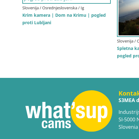
Slovenija / Osrednjeslovenska / Ig
Krim kamera | Dom na Krimu | pogled
proti Lubljani
Slovenija / 
Spletna ka
pogled pro
Konta
S3MEA d
Industrij
SI-5000 
Slovenia