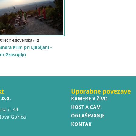
Osrednjeslovenska / Ig
mera Krim pri Ljubljani –
ti Grosuplju
kt
Uporabne povezave
.o.o.
KAMERE V ŽIVO
HOST A CAM
ska c. 44
OGLAŠEVANJE
Nova Gorica
KONTAK