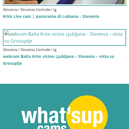
Slovenia / Slovenia Centrale / Ig
Krim Live cam | panorama di Lubiana – Slovenia
Slovenia / Slovenia Centrale / Ig
webcam Baita Krim vicino Ljubljana – Slovenia – vista su
Grosuplje