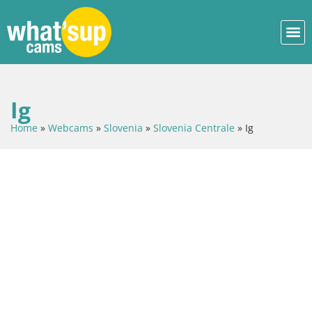
Ig
Home
»
Webcams
»
Slovenia
»
Slovenia Centrale
»
Ig