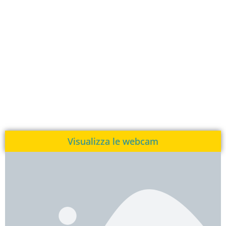
Visualizza le webcam