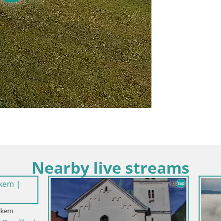
Nearby live streams
Slovenija / Koroška / Ravne na Kor