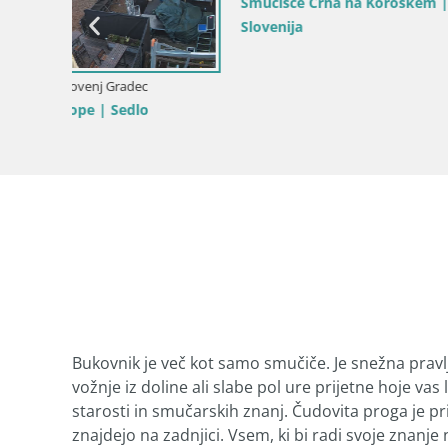
roška |
Slovenija / Koroška / Črna na Koroškem
Slovenija / 
Črna na Koroškem mestno jedro |
Spletna k
Koroška
Dravi
Bukovnik je več kot samo smučiče. Je snežna pravl
vožnje iz doline ali slabe pol ure prijetne hoje v
starosti in smučarskih znanj. Čudovita proga je pri
znajdejo na zadnjici. Vsem, ki bi radi svoje znanje