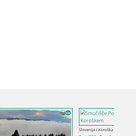
Slovenija / Koroška / Slovenj Gradec
Kope | Velika Kopa
oškem