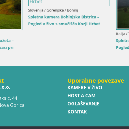
ntinsko - Zgornje Poadižje / Rio
ühlbach
mera Gitschlift / sedežnica
gornja postaja (2.512 m)
Italija / Trentinsko - Zgornje Poadižj
Smučišče Kronplatz – vrh | po
Bruneck
kt
Uporabne povezave
.o.o.
KAMERE V ŽIVO
HOST A CAM
ska c. 44
OGLAŠEVANJE
Nova Gorica
KONTAK