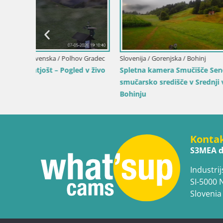
Italija / Tre
 –
Pusteria-M
bet
Spletna ka
Gitsch – Z
Italija / Trentinsko - Zgornje Poadižje / Terenten
Spletna kamera Terenten (1210m) –
Pogled v živo na dolino Pusteria
Konta
S3MEA d
Industrij
SI-5000 
Slovenia