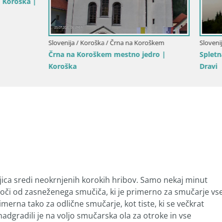
Smučišče Poseka – Ravne na 
Koroška / Radlje ob Dravi
amera Kapunar – Radlje ob
jica sredi neokrnjenih korokih hribov. Samo nekaj minut
as loči od zasneženega smučiča, ki je primerno za smučarje vs
merna tako za odlične smučarje, kot tiste, ki se večkrat
 nadgradili je na voljo smučarska ola za otroke in vse