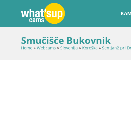
KAM
Smučišče Bukovnik
Home
»
Webcams
»
Slovenija
»
Koroška
»
Šentjanž pri 