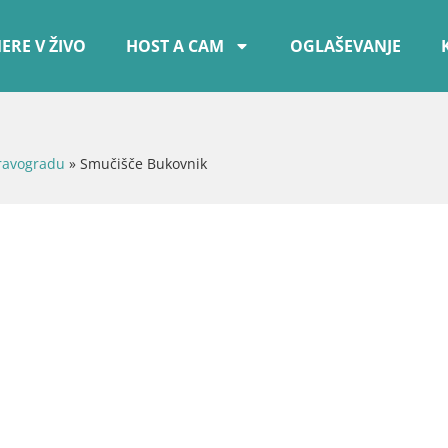
ERE V ŽIVO
HOST A CAM
OGLAŠEVANJE
Dravogradu
»
Smučišče Bukovnik