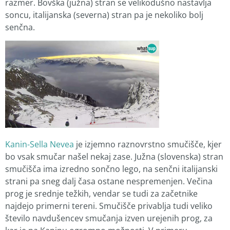
razmer. Bovška (južna) stran se velikodušno nastavlja
soncu, italijanska (severna) stran pa je nekoliko bolj
senčna.
Kanin-Sella Nevea
je izjemno raznovrstno smučišče, kjer
bo vsak smučar našel nekaj zase. Južna (slovenska) stran
smučišča ima izredno sončno lego, na senčni italijanski
strani pa sneg dalj časa ostane nespremenjen. Večina
prog je srednje težkih, vendar se tudi za začetnike
najdejo primerni tereni. Smučišče privablja tudi veliko
število navdušencev smučanja izven urejenih prog, za