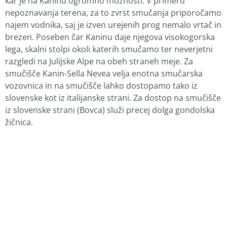
kar je na Kaninu ogromno možnosti. V primeru
nepoznavanja terena, za to zvrst smučanja priporočamo
najem vodnika, saj je izven urejenih prog nemalo vrtač in
brezen. Poseben čar Kaninu daje njegova visokogorska
lega, skalni stolpi okoli katerih smučamo ter neverjetni
razgledi na Julijske Alpe na obeh straneh meje. Za
smučišče Kanin-Sella Nevea velja enotna smučarska
vozovnica in na smučišče lahko dostopamo tako iz
slovenske kot iz italijanske strani. Za dostop na smučišče
iz slovenske strani (Bovca) služi precej dolga gondolska
žičnica.