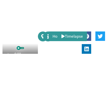
Share:
Host
Timelapse