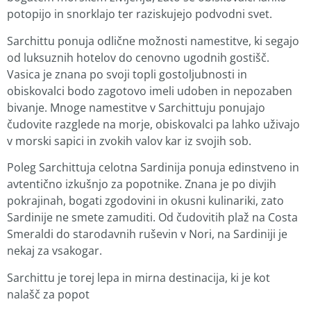
potopijo in snorklajo ter raziskujejo podvodni svet.
Sarchittu ponuja odlične možnosti namestitve, ki segajo
od luksuznih hotelov do cenovno ugodnih gostišč.
Vasica je znana po svoji topli gostoljubnosti in
obiskovalci bodo zagotovo imeli udoben in nepozaben
bivanje. Mnoge namestitve v Sarchittuju ponujajo
čudovite razglede na morje, obiskovalci pa lahko uživajo
v morski sapici in zvokih valov kar iz svojih sob.
Poleg Sarchittuja celotna Sardinija ponuja edinstveno in
avtentično izkušnjo za popotnike. Znana je po divjih
pokrajinah, bogati zgodovini in okusni kulinariki, zato
Sardinije ne smete zamuditi. Od čudovitih plaž na Costa
Smeraldi do starodavnih ruševin v Nori, na Sardiniji je
nekaj za vsakogar.
Sarchittu je torej lepa in mirna destinacija, ki je kot
nalašč za popot