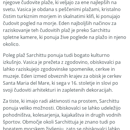
njegove čudovite plaže, ki veljajo za ene najlepših na
svetu. Vasica je obdana s peščenimi plažami, kristalno
čistim turkiznim morjem in skalnatimi klifi, ki ponujajo
čudovit pogled na morje. Eden najboljših načinov za
raziskovanje teh čudovitih plaž je preko Sarchittu
spletne kamere, ki ponuja žive poglede na plažo in njeno
okolico.
Poleg plaž Sarchittu ponuja tudi bogato kulturno
izkušnjo. Vasica je prežeta z zgodovino, obiskovalci pa
lahko raziskujejo zgodovinske spomenike, cerkve in
muzeje. Eden izmed obveznih krajev za obisk je cerkev
Santa Maria del Mare, ki sega v 16. stoletje in slovi po
svoji čudoviti arhitekturi in zapletenih dekoracijah.
Za tiste, ki imajo radi aktivnosti na prostem, Sarchittu
ponuja veliko možnosti. Obiskovalci se lahko udeležijo
pohodništva, kolesarjenja, kajakaštva in drugih vodnih
športov. Območje okoli Sarchittuja je znano tudi po
bogatem morskem življenju, zato se obiskovalci lahko