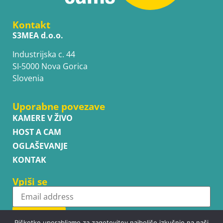
Kontakt
S3MEA d.o.o.
Industrijska c. 44
SI-5000 Nova Gorica
Slovenia
Uporabne povezave
KAMERE V ŽIVO
HOST A CAM
OGLAŠEVANJE
KONTAK
Vpiši se
Subscribe
Piškotke uporabljamo za zagotovitev najboljše izkušnje na naši