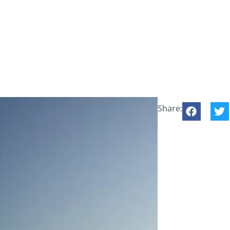
Share: