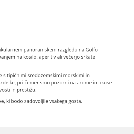
ektakularnem panoramskem razgledu na Golfo
njem na kosilo, aperitiv ali večerjo srkate
je s tipičnimi sredozemskimi morskimi in
 izdelke, pri čemer smo pozorni na arome in okuse
osti in prestižu.
itve, ki bodo zadovoljile vsakega gosta.