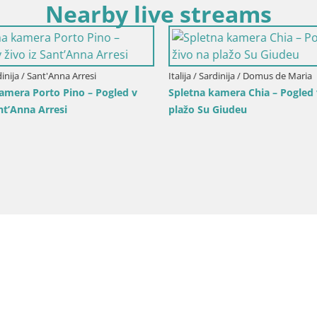
Nearby live streams
inija / Cagliari
amera Cagliari Windsurf Club –
ivo s plaže Poetto
Italija / Sardinija / Arbus
Spletna kamera Torre dei Corsa
Pogled v živo na plažo s Punta