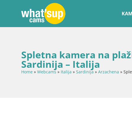
KAM
Spletna kamera na plaži
Sardinija – Italija
Home
»
Webcams
»
Italija
»
Sardinija
»
Arzachena
»
Sple