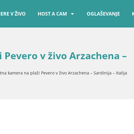
ERE V ŽIVO
HOST A CAM
OGLAŠEVANJE
 Pevero v živo Arzachena –
tna kamera na plaži Pevero v živo Arzachena – Sardinija – Italija