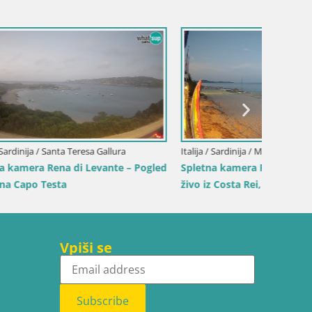
agnone –
Italija / Sardinija / Golfo Aranci
Italija /
Spletna kamera Terza Spiaggia Golfo
Spletna
Aranci – Pogled na plažo v živo
živo iz
Vpiši se
Subscribe