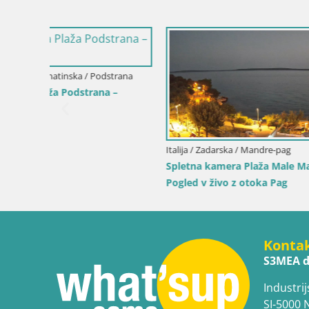
Italija / Sardinija / Santa Teresa Gallura
Italija / Sar
 oder
Spletna kamera Rena di Levante – Pogled
Spletna ka
v živo na Capo Testa
živo iz Co
Konta
S3MEA d
Industrij
SI-5000 