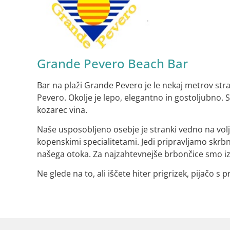
Grande Pevero Beach Bar
Bar na plaži Grande Pevero je le nekaj metrov st
Pevero. Okolje je lepo, elegantno in gostoljubno.
kozarec vina.
Naše usposobljeno osebje je stranki vedno na volj
kopenskimi specialitetami. Jedi pripravljamo skr
našega otoka. Za najzahtevnejše brbončice smo izbr
Ne glede na to, ali iščete hiter prigrizek, pijačo s 