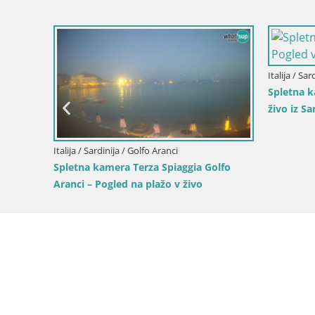
Italija / Sardinija / Domus de Maria
Italija / Sard
ed v
Spletna kamera Chia – Pogled v živo na
Spletna k
plažo Su Giudeu
Pogled v ž