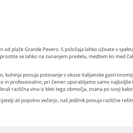
ran od plaže Grande Pevero. S položaja lahko uživate v sp
 Sprostite se lahko na zunanjem predelu, medtem ko med čaka
o, kuhinja ponuja potovanje v okuse italijanske gastronomi
bno in profesionalno, pri čemer uporabljamo samo najboljše
ali različna vina iz kleti tega območja, znana po svoji kakov
prijatelji ali popolno večerjo, naš jedilnik ponuja različne reš