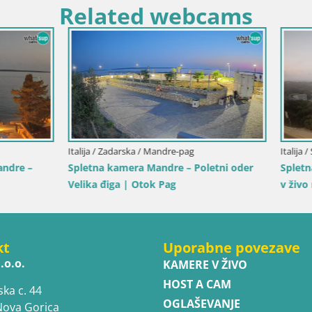
Related webcams
Italija / Sicilija / Trapani
Spletna kamera Isole dello St
Duotone Pro Center
dinija / Muravera
mera Piscina Rei – Pogled v
sta Rei, Muravera
kt
Uporabne povezave
.o.o.
KAMERE V ŽIVO
HOST A CAM
ska c. 44
OGLAŠEVANJE
Nova Gorica