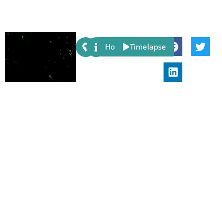
Share:
Host
Timelapse