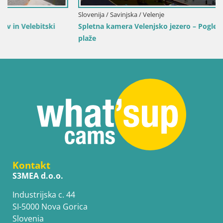
Slovenija / Savinjska / Velenje
Spletna kamera Velenjsko jezero – Pogled v živo z Velenjske
plaže
Kontakt
S3MEA d.o.o.
Industrijska c. 44
SI-5000 Nova Gorica
Slovenia