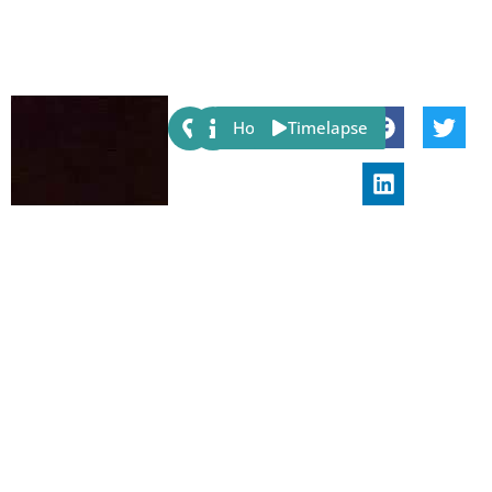
Share:
Host
Timelapse