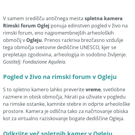
V samem središču antičnega mesta
spletna kamera
Rimski forum Oglej
ponuja edinstven pogled v živo na
rimski forum, eno najpomembnejših arheoloških
območij v
Ogleju
. Prenos razkriva brezčasno vzdušje
tega območja svetovne dediščine UNESCO, kjer se
prepletajo zgodovina, arheologija in sodobno življenje.
Gostitelj: Fondazione Aquileia.
Pogled v živo na rimski forum v Ogleju
S to spletno kamero lahko preverite
vreme
, svetlobne
razmere in obisk območja, hkrati pa uživate v pogledu
na rimske ostanke, kamnite stebre in odprte arheološke
prostore. Kamera je odlična tako za načrtovanje obiska
kot za virtualno raziskovanje bogate dediščine Ogleja.
Odkrijte več spletnih kamer v Ogleju