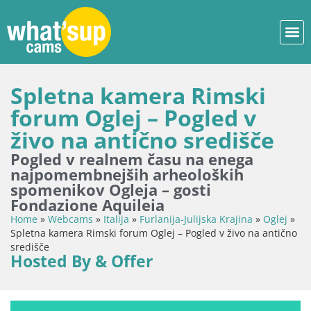
Spletna kamera Rimski
forum Oglej – Pogled v
živo na antično središče
Pogled v realnem času na enega
najpomembnejših arheoloških
spomenikov Ogleja – gosti
Fondazione Aquileia
Home
»
Webcams
»
Italija
»
Furlanija-Julijska Krajina
»
Oglej
»
Spletna kamera Rimski forum Oglej – Pogled v živo na antično
središče
Hosted By & Offer