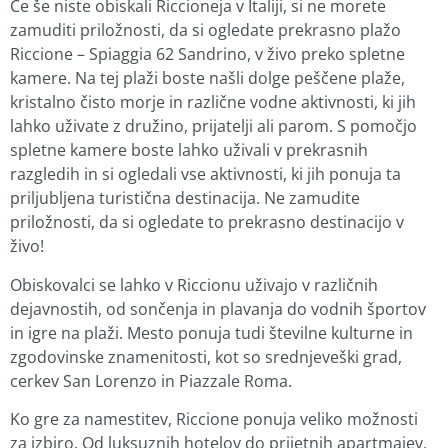
Če še niste obiskali Riccioneja v Italiji, si ne morete
zamuditi priložnosti, da si ogledate prekrasno plažo
Riccione – Spiaggia 62 Sandrino, v živo preko spletne
kamere. Na tej plaži boste našli dolge peščene plaže,
kristalno čisto morje in različne vodne aktivnosti, ki jih
lahko uživate z družino, prijatelji ali parom. S pomočjo
spletne kamere boste lahko uživali v prekrasnih
razgledih in si ogledali vse aktivnosti, ki jih ponuja ta
priljubljena turistična destinacija. Ne zamudite
priložnosti, da si ogledate to prekrasno destinacijo v
živo!
Obiskovalci se lahko v Riccionu uživajo v različnih
dejavnostih, od sončenja in plavanja do vodnih športov
in igre na plaži. Mesto ponuja tudi številne kulturne in
zgodovinske znamenitosti, kot so srednjeveški grad,
cerkev San Lorenzo in Piazzale Roma.
Ko gre za namestitev, Riccione ponuja veliko možnosti
za izbiro. Od luksuznih hotelov do prijetnih apartmajev,