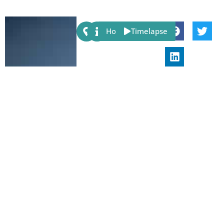
Share:
Host
Timelapse