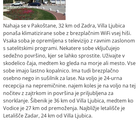
Nahaja se v Pakoštane, 32 km od Zadra, Villa Ljubica
ponaša klimatizirane sobe z brezplačnim WiFi vsej hiši.
Vsaka soba je opremljena s televizijo z ravnim zaslonom
s satelitskimi programi. Nekatere sobe vključujejo
sedežno površino, kjer se lahko sprostite. Uživajte v
skodelico čaja, medtem ko gleda na morje ali mesto. Vse
sobe imajo lastno kopalnico. Ima tudi brezplačno
osebno nego in sušilnik za lase. Na voljo je 24-urna
recepcija na nepremičnine. najem koles je na voljo na tej
nočitev z zajtrkom in površina je priljubljena za
snorklanje. Šibenik je 36 km od Villa Ljubica, medtem ko
Vodice je 27 km od premoženja. Najbližje letališče je
Letališče Zadar, 24 km od Villa Ljubica.