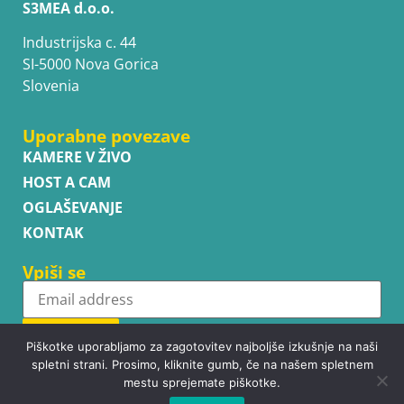
S3MEA d.o.o.
Industrijska c. 44
SI-5000 Nova Gorica
Slovenia
Uporabne povezave
KAMERE V ŽIVO
HOST A CAM
OGLAŠEVANJE
KONTAK
Vpiši se
Subscribe
Piškotke uporabljamo za zagotovitev najboljše izkušnje na naši
spletni strani. Prosimo, kliknite gumb, če na našem spletnem
mestu sprejemate piškotke.