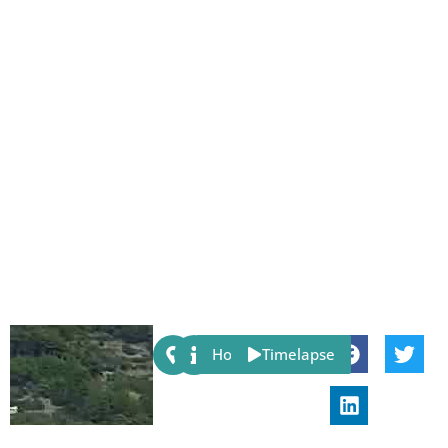
Share:
Host
Timelapse