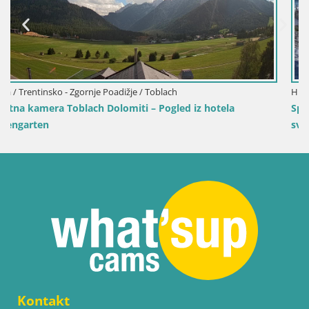
Hrvaška / Ličko-Senjska / Senj
la
Spletna kamera Senj pristanišče – Pogled na valobr
svetilnik
Kontakt