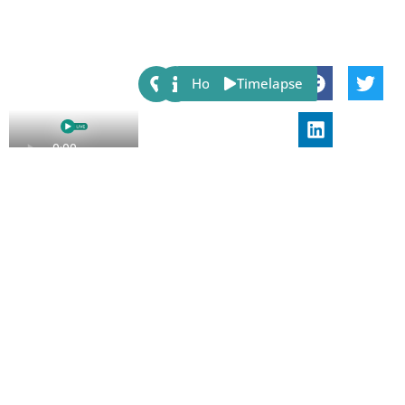
Share:
Host
Timelapse