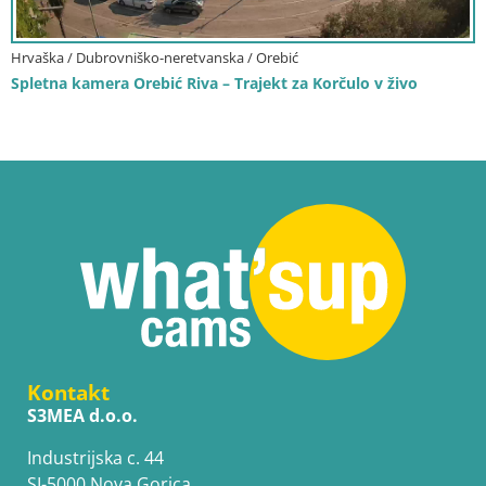
Hrvaška / Dubrovniško-neretvanska / Orebić
Spletna kamera Orebić Riva – Trajekt za Korčulo v živo
Kontakt
S3MEA d.o.o.
Industrijska c. 44
SI-5000 Nova Gorica