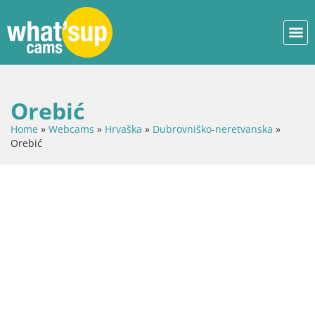
Orebić
Home
»
Webcams
»
Hrvaška
»
Dubrovniško-neretvanska
»
Orebić