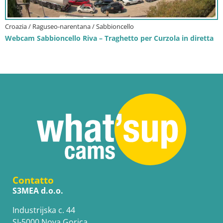
Croazia / Raguseo-narentana / Sabbioncello
Webcam Sabbioncello Riva – Traghetto per Curzola in diretta
Contatto
S3MEA d.o.o.
Industrijska c. 44
SI-5000 Nova Gorica