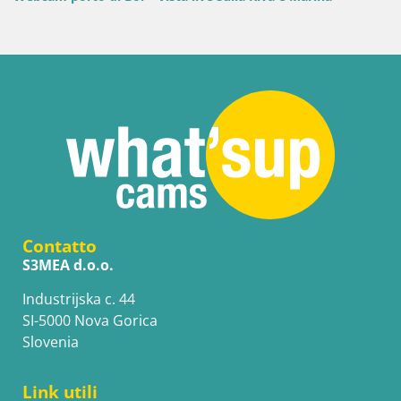
Contatto
S3MEA d.o.o.
Industrijska c. 44
SI-5000 Nova Gorica
Slovenia
Link utili