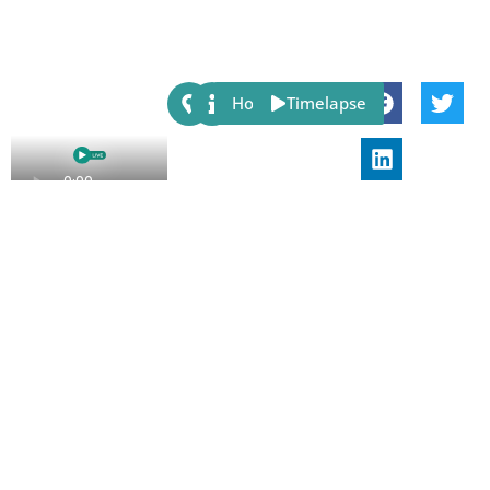
Share:
Host
Timelapse