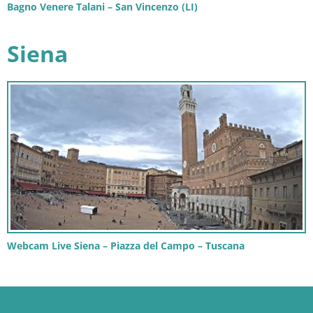
Bagno Venere Talani – San Vincenzo (LI)
Siena
Webcam Live Siena – Piazza del Campo – Tuscana