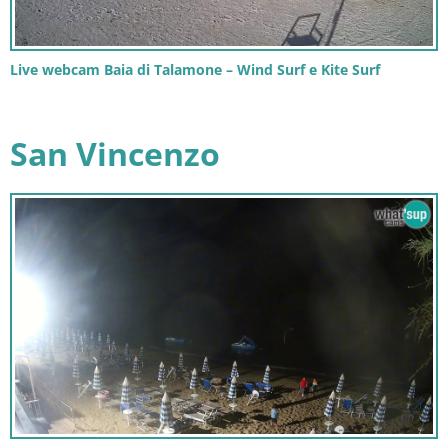
Live webcam Baia di Talamone – Wind Surf e Kite Surf
San Vincenzo