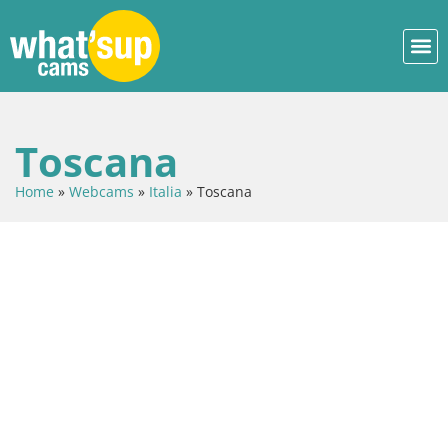
Toscana
Home
»
Webcams
»
Italia
»
Toscana