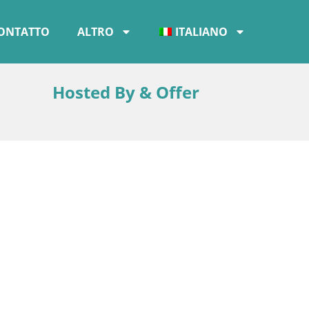
ONTATTO
ALTRO
ITALIANO
Hosted By & Offer