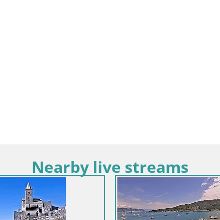
Nearby live streams
Italia 