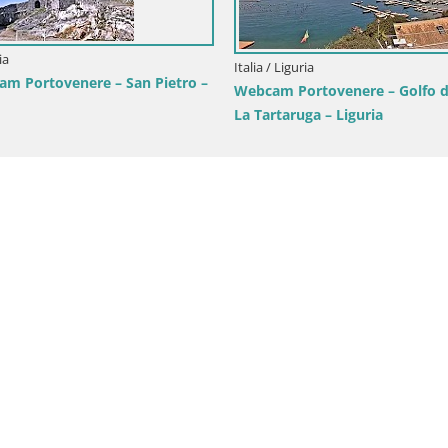
Levan
 Terre –
Italia / Liguria / Chiavari
Live Chiavari webcam Villa Oneto – Leivi