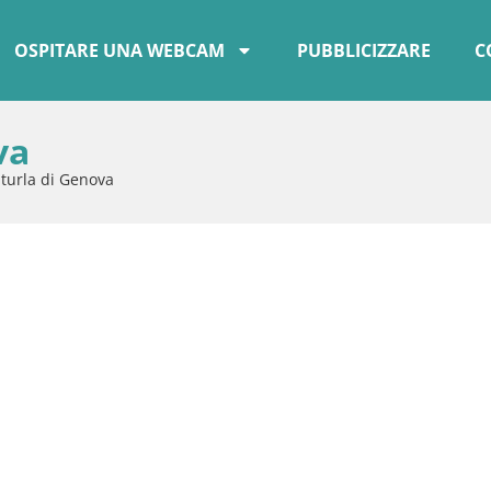
OSPITARE UNA WEBCAM
PUBBLICIZZARE
C
va
Sturla di Genova