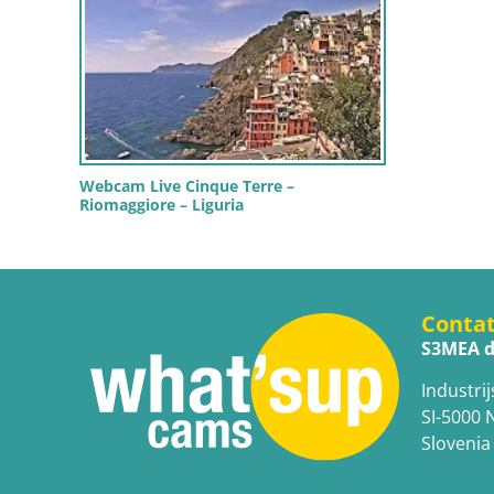
Webcam Live Cinque Terre –
Riomaggiore – Liguria
Conta
S3MEA d
Industrij
SI-5000 
Slovenia