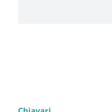
Chiavari