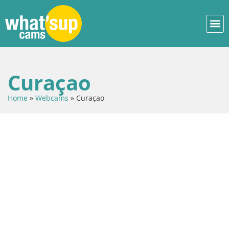
Curaçao
Home
»
Webcams
»
Curaçao