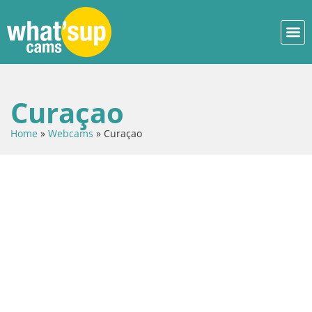
Curaçao
Home
»
Webcams
»
Curaçao