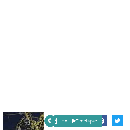
Share:
Host
Timelapse