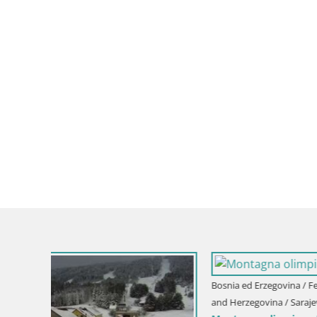
osnia
Bosnia ed E
Bosnia ed Erzegovina / Federation of Bosnia
and Herzego