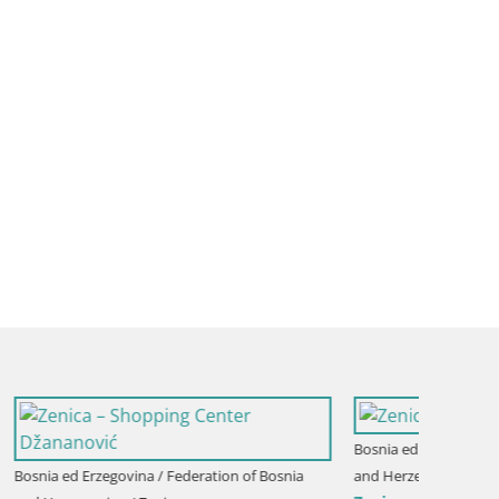
f Bosnia
Bosnia ed Erzegovina / Federation of Bosnia
Bosnia e
and Herzegovina / Zenica
and Herz