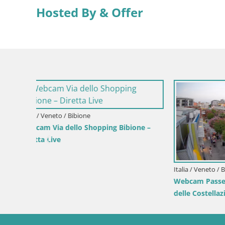
Hosted By & Offer
 Segna
gna –
Croazia / Regione della Lika e di Segna / Segna
Croazia / 
Webcam Segna Live | Parco degli
Webcam C
Scrittori e Canale del Velebit
Vista Liv