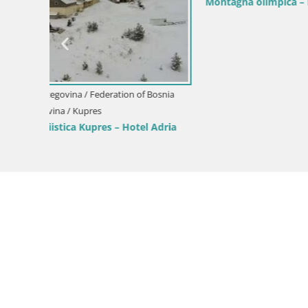
Zenica – P
and Herzegovina / Zenica
Zenica – Shopping Center Džananović