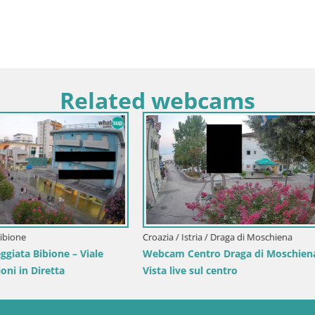
Related webcams
Croazia / Spalatino-dalmata / Bol
Webcam Bol Centro e Marina –
dal porto di Bol
Karlovac / Carlostadio
astello Dubovac Karlovac –
e sul Castello Storico