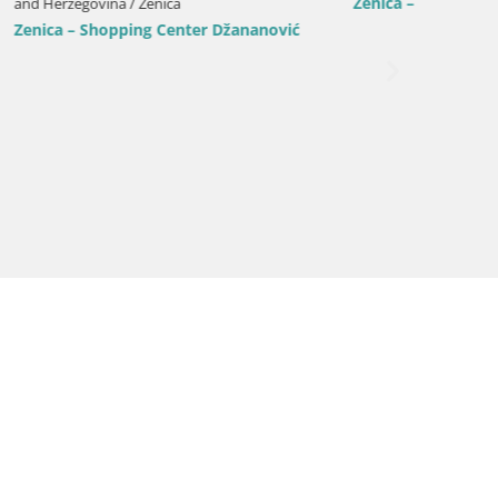
Zenica – Crkvice
Zenica