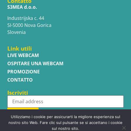
Contatto
S3MEA d.o.o.
Industrijska c. 44
SI-5000 Nova Gorica
Slovenia
Link utili
LIVE WEBCAM
OSPITARE UNA WEBCAM
PROMOZIONE
CONTATTO
Iscriviti
Subscribe
Utilizziamo i cookie per assicurarti la migliore esperienza sul
nostro sito Web. Fare clic sul pulsante se si accettano i cookie
sul nostro sito.