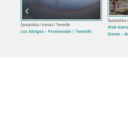
Španjolska / Kanari / Maspalomas
Španjo
U živo Playa del Ingles web kamera
Canar
Maspalomas – Cafe Mozart
as Galgas –
Web k
era – Costa
Las P