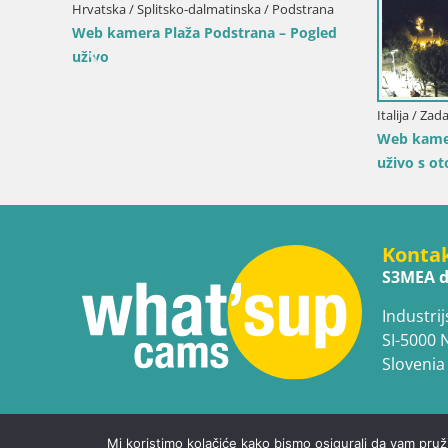
llura
Italija / Sardinija / Muravera
 – Pogled
Web kamera Piscina Rei – Pogled uživo iz
Costa Rei, Muravera
Italija 
Web k
Duoto
Konta
S3MEA d
Industrij
SI-5000 
Slovenia
Mi koristimo kolačiće kako bismo osigurali da vam pruž
Copyright © WhatsupCams 2016 - 2026. All right reserv