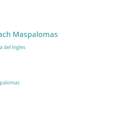
each Maspalomas
 del Ingles
spalomas