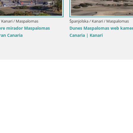
Španjolska / Kanari / Maspalo
lska / Kanari / Las Palmas de Gran
Panorama u živo Playa del
ia
Maspalomas
amera Playa de Las Canteras Plaža
almas