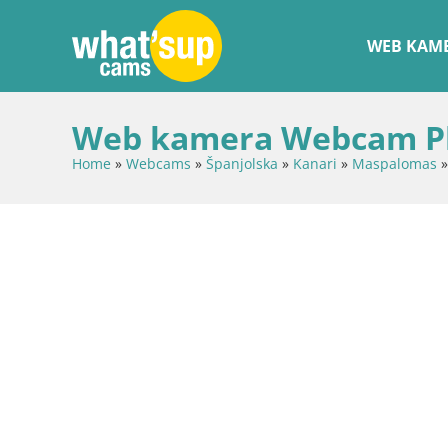
WEB KAME
Web kamera Webcam Pla
Home
»
Webcams
»
Španjolska
»
Kanari
»
Maspalomas