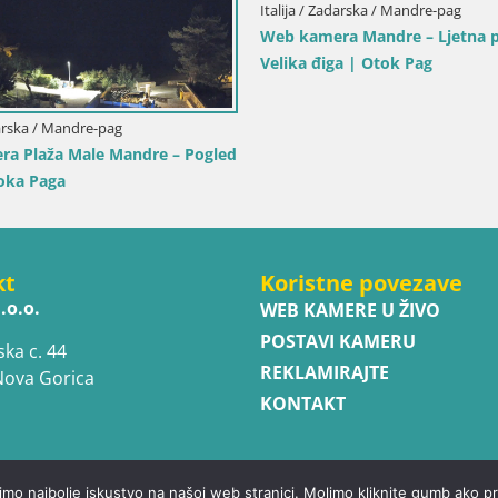
/ Sicilija / Trapani
Italija / Sardinija / Golfo Aranci
amera Isole dello Stagnone –
Web kamera Terza Spiaggi
ne Pro Center
– Pogled uživo na plažu
kt
Koristne povezave
.o.o.
WEB KAMERE U ŽIVO
POSTAVI KAMERU
ska c. 44
REKLAMIRAJTE
Nova Gorica
KONTAKT
imo najbolje iskustvo na našoj web stranici. Molimo kliknite gumb ako pr
ed.