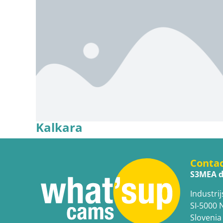
Kalkara
Conta
S3MEA d
Industrij
SI-5000 
Slovenia