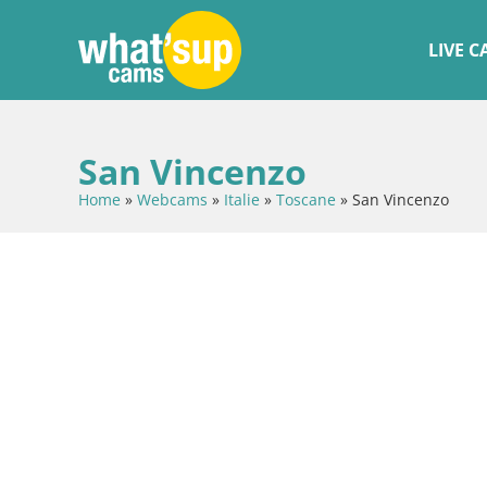
LIVE 
San Vincenzo
Home
»
Webcams
»
Italie
»
Toscane
»
San Vincenzo