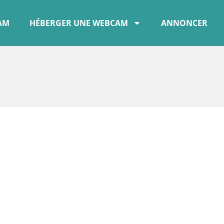
CAM
HÉBERGER UNE WEBCAM
ANNONCER