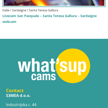
Italie / Sardaigne / Santa Teresa Gallura
Livecam San Pasquale – Santa Teresa Gallura – Sardaigne
webcam
Contact
S3MEA d.o.o.
Industrijska c. 44