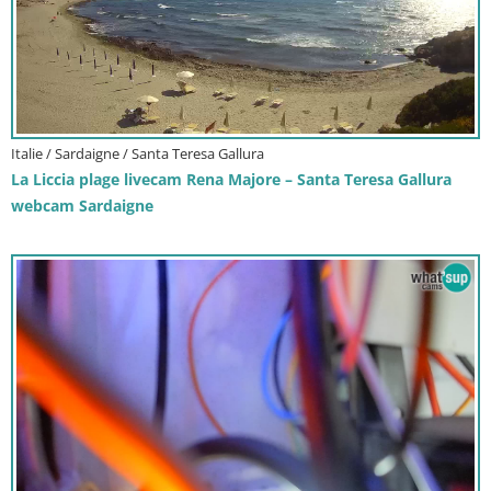
Italie / Sardaigne / Santa Teresa Gallura
La Liccia plage livecam Rena Majore – Santa Teresa Gallura
webcam Sardaigne