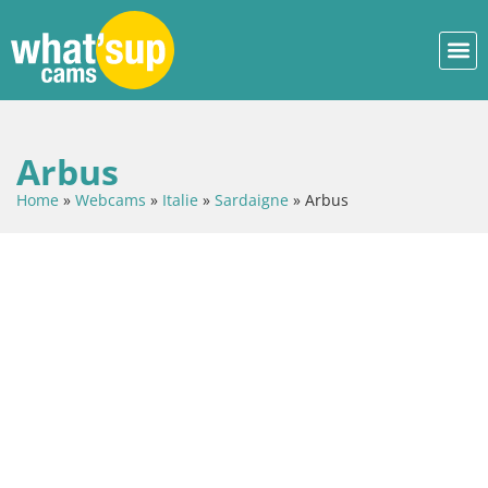
Arbus
Home
»
Webcams
»
Italie
»
Sardaigne
»
Arbus