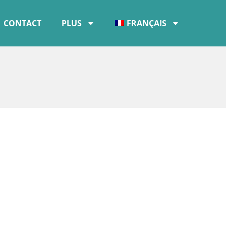
CONTACT
PLUS
FRANÇAIS