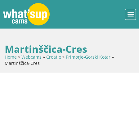
Martinščica-Cres
Home
»
Webcams
»
Croatie
»
Primorje-Gorski Kotar
»
Martinščica-Cres