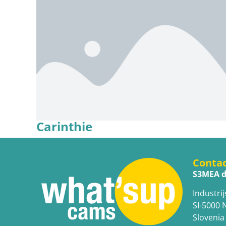
Carinthie
Conta
S3MEA d
Industrij
SI-5000 
Slovenia