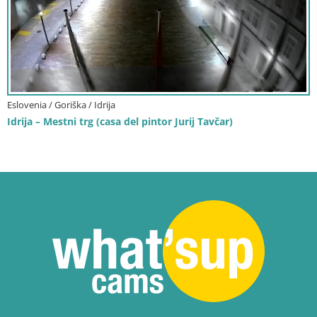
Eslovenia / Goriška / Idrija
Idrija – Mestni trg (casa del pintor Jurij Tavčar)