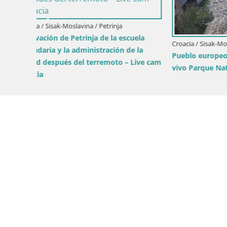
ela
Croacia / Sisak-Moslavina / Jasenovac
Croacia / S
 la
Pueblo europeo de cigüeñas camera en
Camera en
Live cam
vivo Parque Natural Lonjsko polje