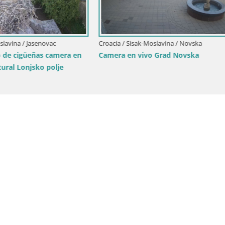
isak-Moslavina / Novska
Croacia / Sisak-Moslavina / Sisak
 vivo Grad Novska
Live webcam Sisak – Croacia