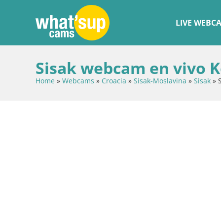
LIVE WEBC
Sisak webcam en vivo Ko
Home
»
Webcams
»
Croacia
»
Sisak-Moslavina
»
Sisak
»