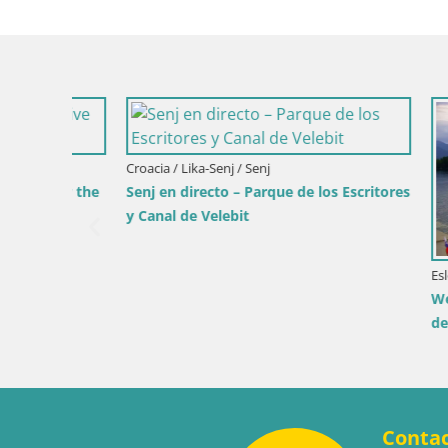
critores
Eslovenia / Savinjska / Velenje
Croacia / Pr
Webcam lago Velenje – Vista en directo
Webcam pu
desde Velenje Beach
y luces de
Conta