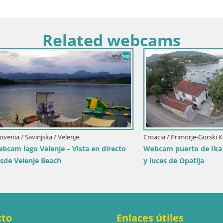
Related webcams
imorje-Gorski Kotar / Ika
Italia / Trentino-Alto Adige / Dobbia
erto de Ika – Vista en directo
Webcam Toblach Dolomitas – V
 Opatija
desde el Hotel Rosengarten
cto
Enlaces útiles