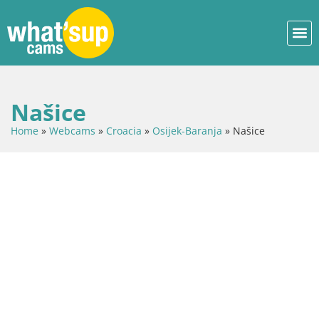
Našice
Home
»
Webcams
»
Croacia
»
Osijek-Baranja
»
Našice