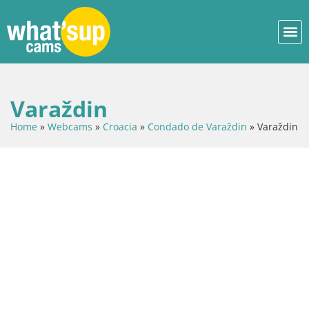
Varaždin
Home
»
Webcams
»
Croacia
»
Condado de Varaždin
»
Varaždin