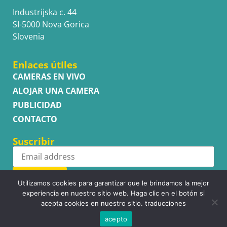
Industrijska c. 44
SI-5000 Nova Gorica
Slovenia
Enlaces útiles
CAMERAS EN VIVO
ALOJAR UNA CAMERA
PUBLICIDAD
CONTACTO
Suscribir
Subscribe
Utilizamos cookies para garantizar que le brindamos la mejor
experiencia en nuestro sitio web. Haga clic en el botón si
acepta cookies en nuestro sitio. traducciones
acepto
Copyright © WhatsupCams 2016 - 2026. All right reserved.