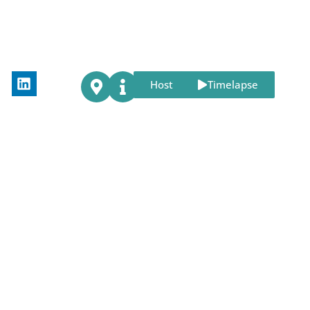
Host
Timelapse