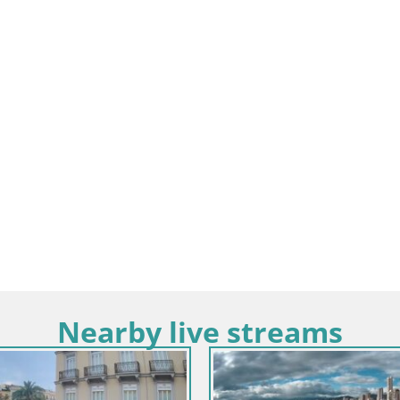
Nearby live streams