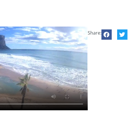
Share: