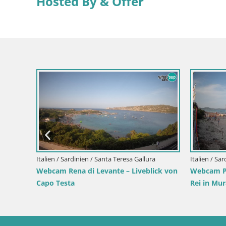
Hosted By & Offer
Italien / Sardinien / Santa Teresa Gallura
Italien / Sardinien /
Webcam Rena di Levante – Liveblick von
Webcam Piscina Re
Capo Testa
Rei in Muravera