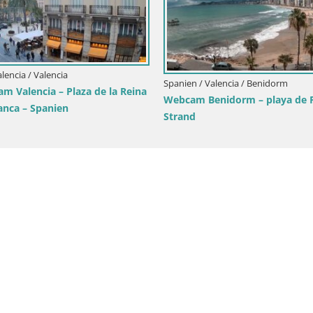
Spanien / Valencia / Benidorm
Spanien / Valencia / A
Webcam Benidorm – playa de Poniente
Webcam Albir – St
Strand
Spanien