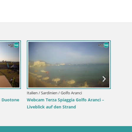
Italien / Sardinien
Webcam Porto P
Sant’Anna Arre
Italien / Sardinien / Golfo Aranci
ne
Webcam Terza Spiaggia Golfo Aranci –
Liveblick auf den Strand