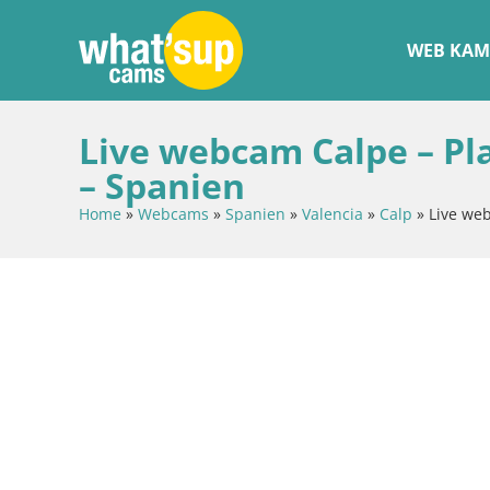
WEB KAM
Live webcam Calpe – Pla
– Spanien
Home
»
Webcams
»
Spanien
»
Valencia
»
Calp
»
Live web