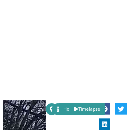
Share:
Host
Timelapse