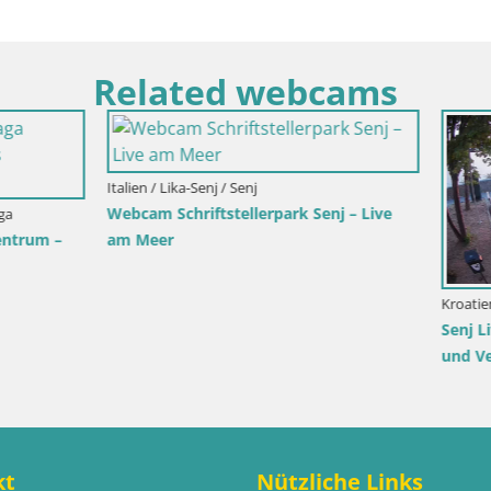
Related webcams
arlovac / Karlstadt
Kroatien / Split-Dalmatien / Bol
rlstadt Burg Dubovac –
Webcam Bol Hafen & Ortszent
auf das historische
Liveblick aus Bol auf der Insel 
hen
kt
Nützliche Links