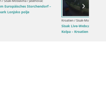
Kroatien / Sisak-Moslavina / Sisak
Kroatien
en Fluss
Live webcam Sisak – Kroatien
Live W
Erdbeb