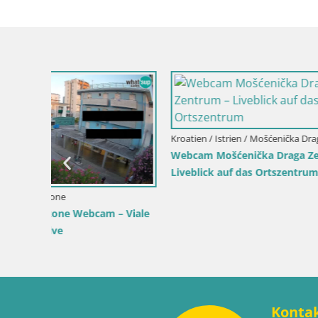
Live
Kroatien / Lika-Senj / Senj
Kroatien / K
Senj Live Webcam – Schriftstellerpark
Webcam Ka
und Velebit-Kanal
Liveblick 
Wahrzeic
Konta