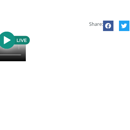
Share: