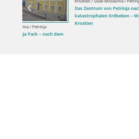
Kroatien / Sisak-Moslavina / Petrinja
Kroatien / 
dem
Petrinja Renovierung der High School
Webcam Eu
cam
und Stadtverwaltung nach dem
Naturpark
Erdbeben – Live Cam Kroatien