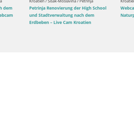
Sisak-Moslavina / Jasenovac
ropäisches Storchendorf –
 Lonjsko polje
Kroatien / Sisak-Moslavina / Sisak
Sisak Live-Webcam Blick auf d
Kolpa – Kroatien