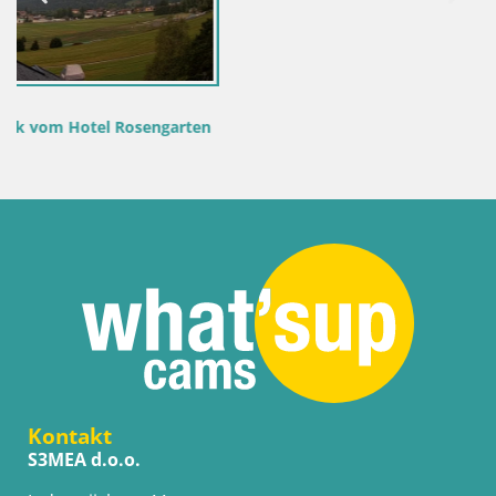
en
Kontakt
S3MEA d.o.o.