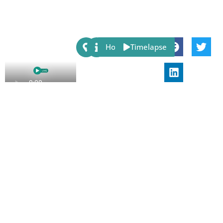
Share:
Host
Timelapse