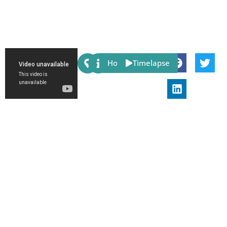
Share:
Host
Timelapse