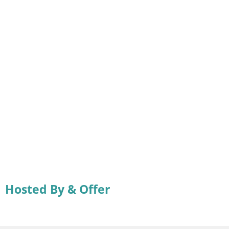
Hosted By & Offer