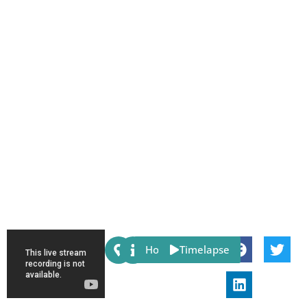
Share:
Host
Timelapse