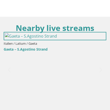
Nearby live streams
Italien / Latium / Gaeta
Gaeta – S.Agostino Strand