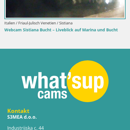
Italien / Friaul-Julisch Venetien / Sistiana
Webcam Sistiana Bucht – Liveblick auf Marina und Bucht
Kontakt
S3MEA d.o.o.
Industrijska c. 44