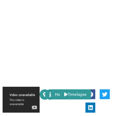
Share:
Host
Timelapse